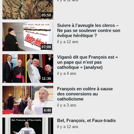
05:50
Suivre à l’aveugle les clercs –
Ne pas se soulever contre son
évêque hérétique ?
il y a 12 ans
07:06
Viganò dit que François est «
un pape qui n’est pas
catholique » (analyse)
il y a 4 ans
11:36
François en colère à cause
des conversions au
catholicisme
il y a 3 ans
4:40
Bel, François, et Faux-tradis
il y a 12 ans