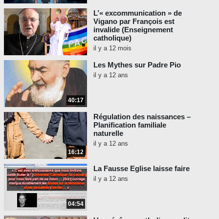
L’« excommunication » de
Vigano par François est
invalide (Enseignement
catholique)
il y a 12 mois
Les Mythes sur Padre Pio
il y a 12 ans
40:17
Régulation des naissances –
Planification familiale
naturelle
il y a 12 ans
16:12
La Fausse Eglise laisse faire
il y a 12 ans
04:54