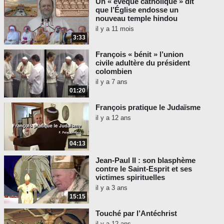
Un « évêque catholique » dit
que l’Église endosse un
nouveau temple hindou
il y a 11 mois
3:33
François « bénit » l’union
civile adultère du président
colombien
il y a 7 ans
01:20
François pratique le Judaïsme
il y a 12 ans
04:13
Jean-Paul II : son blasphème
contre le Saint-Esprit et ses
victimes spirituelles
il y a 3 ans
15:15
Touché par l’Antéchrist
il y a 12 ans