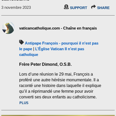
3 novembre 2023
SUPPORT
SHARE
vaticancatholique.com - Chaîne en français
Antipape François - pourquoi il n'est pas
le pape
|
L’Église Vatican II n’est pas
catholique
Frère Peter Dimond, O.S.B.
Lors d’une réunion le 29 mai, François a
proféré une autre hérésie monumentale. Il a
raconté une histoire dans laquelle il explique
qu’il a réprimandé une femme pour avoir
converti ses deux enfants au catholicisme.
Cette hérésie flagrante de l’antipape
PLUS
François confirme davantage que nous
représentons et avons représenté