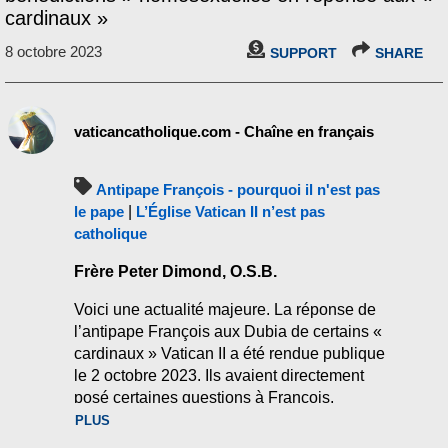
cardinaux »
8 octobre 2023
SUPPORT
SHARE
vaticancatholique.com - Chaîne en français
Antipape François - pourquoi il n'est pas
le pape
|
L’Église Vatican II n’est pas
catholique
Frère Peter Dimond, O.S.B.
Voici une actualité majeure. La réponse de
l’antipape François aux Dubia de certains «
cardinaux » Vatican II a été rendue publique
le 2 octobre 2023. Ils avaient directement
posé certaines questions à François,
notamment sur les unions homosexuelles et
PLUS
sur la question de savoir si François excluait