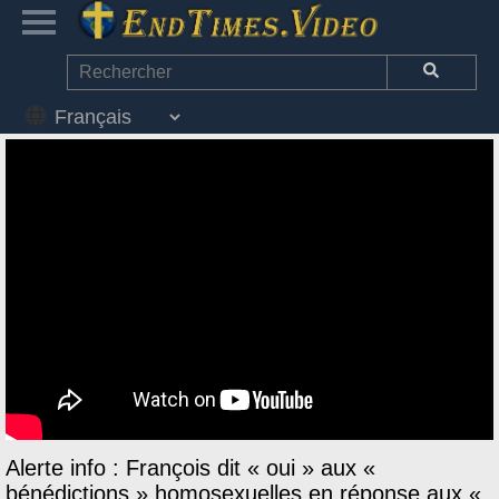
Alerte info : François dit « oui » aux «
bénédictions » homosexuelles en réponse aux «