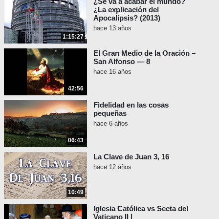
¿Se va a acabar el mundo?
¿La explicación del
Apocalipsis? (2013)
hace 13 años
1:15:27
El Gran Medio de la Oración –
San Alfonso — 8
hace 16 años
42:56
Fidelidad en las cosas
pequeñas
hace 6 años
06:43
La Clave de Juan 3, 16
hace 12 años
10:49
Iglesia Católica vs Secta del
Vaticano II |