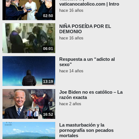
vaticanocatolico.com | Intro
hace 16 años
02:50
NIÑA POSEÍDA POR EL
DEMONIO
hace 16 años
06:01
Respuesta a un “adicto al
sexo”
hace 14 años
13:19
Joe Biden no es católico – La
razón exacta
hace 2 años
16:52
La masturbación y la
pornografía son pecados
mortales