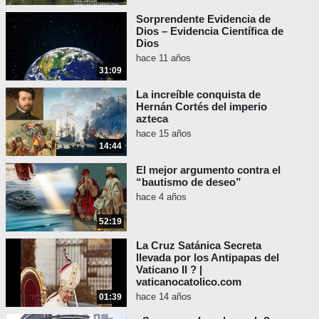
Sorprendente Evidencia de
Dios – Evidencia Científica de
Dios
hace 11 años
31:09
La increíble conquista de
Hernán Cortés del imperio
azteca
hace 15 años
14:44
El mejor argumento contra el
“bautismo de deseo”
hace 4 años
52:19
La Cruz Satánica Secreta
llevada por los Antipapas del
Vaticano II ? |
vaticanocatolico.com
hace 14 años
01:39