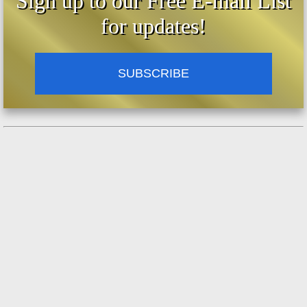
Sign up to our Free E-mail List
misterios, porque de esa manera no solo
for updates!
salvaran su alma sino que salvaran otros en
necesidad de oraciones. La conversión y
salvación de los pecadores, herejes,
SUBSCRIBE
cismáticos, y los no católicos depende
mucho de la oración y sacrificios hechas por
los fieles católicos. Dado que esta obra de
audio es un poco largo (más de 3 horas),
publicaremos las demás partes en su debido
tiempo. Para oír y/o descargar otros audios
en mp3, visite
https://www.vaticanocatolico.com/iglesiacato
lica/audios-catolicos-mp3-gratis/