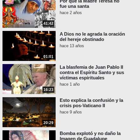
Por qué la Madre Teresa no
fue una santa
hace 2 años
41:42
A Dios no le agrada la oración
del hereje obstinado
hace 13 años
01:01
La blasfemia de Juan Pablo II
contra el Espíritu Santo y sus
víctimas espirituales
hace 1 año
16:23
Esto explica la confusión y la
crisis pos-Vaticano II
hace 9 años
20:29
Bomba explotó y no daño la
Imagen de Guadalupe