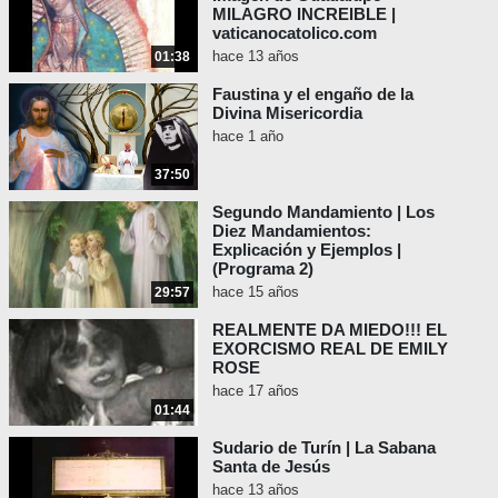
MILAGRO INCREIBLE |
vaticanocatolico.com
hace 13 años
01:38
Faustina y el engaño de la
Divina Misericordia
hace 1 año
37:50
Segundo Mandamiento | Los
Diez Mandamientos:
Explicación y Ejemplos |
(Programa 2)
hace 15 años
29:57
REALMENTE DA MIEDO!!! EL
EXORCISMO REAL DE EMILY
ROSE
hace 17 años
01:44
Sudario de Turín | La Sabana
Santa de Jesús
hace 13 años