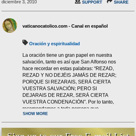
diciembre 3, 2010
SUPPORT
SHARE
vaticanocatolico.com - Canal en español
Oración y espiritualidad
La oración tiene un gran papel en nuestra
salvación, tanto es así que San Alfonso nos
hace recordar en estas palabras: “REZAD,
REZAD Y NO DEJÉIS JAMÁS DE REZAR;
PORQUE SI REZARAIS, SERÁ CIERTA
VUESTRA SALVACIÓN; PERO SI
DEJARAIS DE REZAR, SERÁ CIERTA
VUESTRA CONDENACIÓN”. Por lo tanto,
recomendamos a toda persona que
SHOW MORE
sinceramente desea salvar su alma y
perseverar en la verdadera fe católica en
esta crisis tan terrible que ahora vivimos,
que rece diario el Santo Rosario de 15