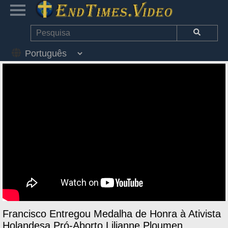
Francisco Entregou Medalha de Honra à Ativista
Holandesa Pró-Aborto Lilianne Ploumen