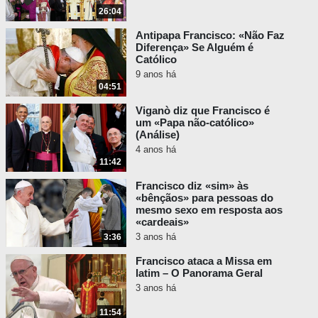
26:04
Antipapa Francisco: «Não Faz
Diferença» Se Alguém é
Católico
9 anos há
04:51
Viganò diz que Francisco é
um «Papa não-católico»
(Análise)
4 anos há
11:42
Francisco diz «sim» às
«bênçãos» para pessoas do
mesmo sexo em resposta aos
«cardeais»
3 anos há
3:36
Francisco ataca a Missa em
latim – O Panorama Geral
3 anos há
11:54