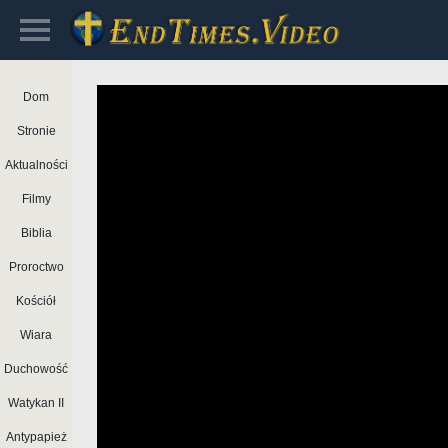
Dom
Stronie
Aktualności
Filmy
Biblia
Proroctwo
Kościół
Wiara
Duchowość
Watykan II
Antypapież