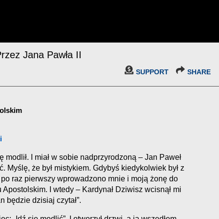
zez Jana Pawła II
SUPPORT
SHARE
polskim
i
 modlił. I miał w sobie nadprzyrodzoną – Jan Paweł
 Myślę, że był mistykiem. Gdybyś kiedykolwiek był z
dy po raz pierwszy wprowadzono mnie i moją żonę do
u Apostolskim. I wtedy – Kardynał Dziwisz wcisnął mi
n będzie dzisiaj czytał”.
ęc: „Idź się modlić”. I otworzył drzwi, a ja wszedłem.