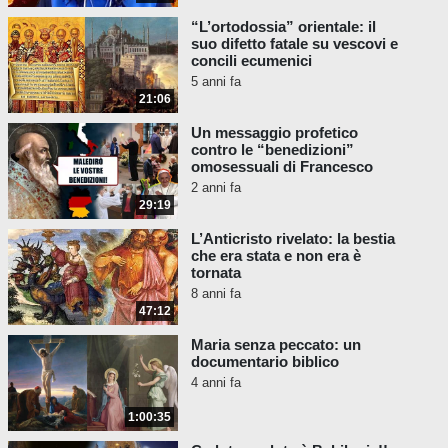
“L’ortodossia” orientale: il
suo difetto fatale su vescovi e
concili ecumenici
5 anni fa
21:06
Un messaggio profetico
contro le “benedizioni”
omosessuali di Francesco
2 anni fa
29:19
L’Anticristo rivelato: la bestia
che era stata e non era è
tornata
8 anni fa
47:12
Maria senza peccato: un
documentario biblico
4 anni fa
1:00:35