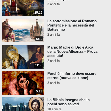
3 anni fa
25:19
La sottomissione al Romano
Pontefice e la necessità del
Battesimo
2 anni fa
6:19
Maria: Madre di Dio e Arca
della Nuova Alleanza – Prova
assoluta!
2 anni fa
23:38
Perché l’inferno deve essere
eterno (nuova edizione)
3 anni fa
5:28
La Bibbia insegna che in
pochi sono salvati
10 anni fa