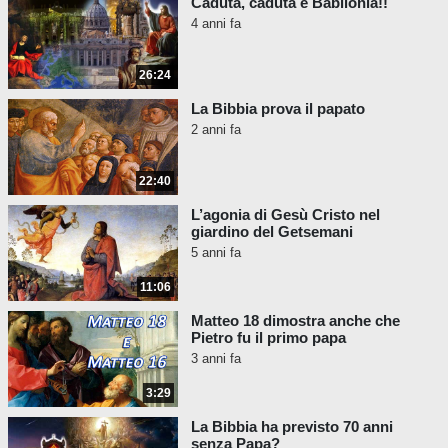
Caduta, caduta è Babilonia!!
4 anni fa
26:24
La Bibbia prova il papato
2 anni fa
22:40
L’agonia di Gesù Cristo nel
giardino del Getsemani
5 anni fa
11:06
Matteo 18 dimostra anche che
Pietro fu il primo papa
3 anni fa
3:29
La Bibbia ha previsto 70 anni
senza Papa?