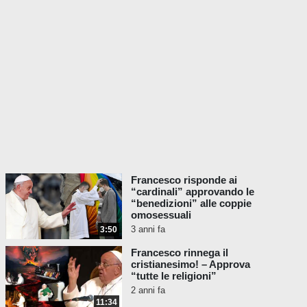
meravigieranno di vedere la
bestia
,
perché essa era, non è e
sta per
ven
ir
e".
L'Apocalisse dice che la bestia ha sette teste
e definisce le sette teste come sette
montagne e sette re. Le sette montagne
sono Roma, e i sette re si riferiscono ai sette
re-sacerdoti dello Stato della Città del
Vaticano.
Apocalisse 17:7-10
-
“Ti dirò il
Francesco risponde ai
mistero della donna e della
“cardinali” approvando le
bestia con sette teste e dieci
“benedizioni” alle coppie
corna che la porta. La bestia che
omosessuali
hai visto era e non è, e sta per
3 anni fa
3:50
sorgere dal pozzo senza fondo e
Francesco rinnega il
andare alla distruzione. E gli
cristianesimo! – Approva
abitanti della terra, i cui nomi non
“tutte le religioni”
sono stati scritti nel libro della
2 anni fa
11:34
vita fin dalla fondazione del