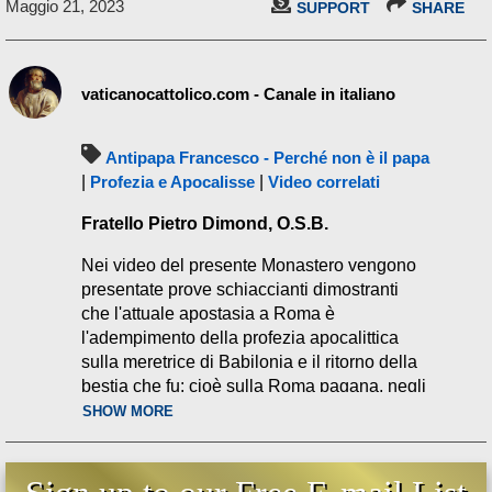
Maggio 21, 2023
SUPPORT
SHARE
vaticanocattolico.com - Canale in italiano
Antipapa Francesco - Perché non è il papa
|
Profezia e Apocalisse
|
Video correlati
Fratello Pietro Dimond, O.S.B.
Nei video del presente Monastero vengono
presentate prove schiaccianti dimostranti
che l'attuale apostasia a Roma è
l'adempimento della profezia apocalittica
sulla meretrice di Babilonia e il ritorno della
bestia che fu: cioè sulla Roma pagana, negli
ultimi giorni. La meretrice di Babilonia non è
SHOW MORE
la Chiesa cattolica, ma la contro-chiesa
profetizzata della fine dei tempi - la setta del
Vaticano II. In questo video si tratteranno