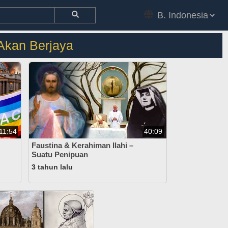
Akan Berjaya
11:54
40:09
Faustina & Kerahiman Ilahi –
Suatu Penipuan
3 tahun lalu