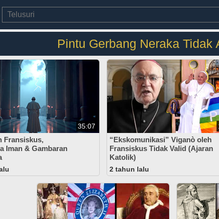
Pintu Gerbang Neraka Tidak 
35:07
 Fransiskus,
“Ekskomunikasi” Viganò oleh
ya Iman & Gambaran
Fransiskus Tidak Valid (Ajaran
a
Katolik)
alu
2 tahun lalu