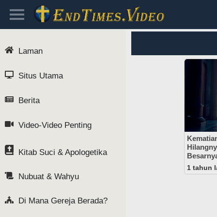
Laman
Situs Utama
Berita
Video-Video Penting
Kematian
Hilangn
Kitab Suci & Apologetika
Besarny
1 tahun l
Nubuat & Wahyu
Di Mana Gereja Berada?