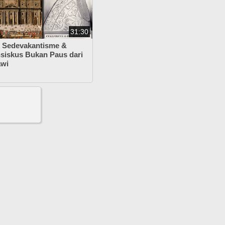
31:30
k Sedevakantisme &
siskus Bukan Paus dari
awi