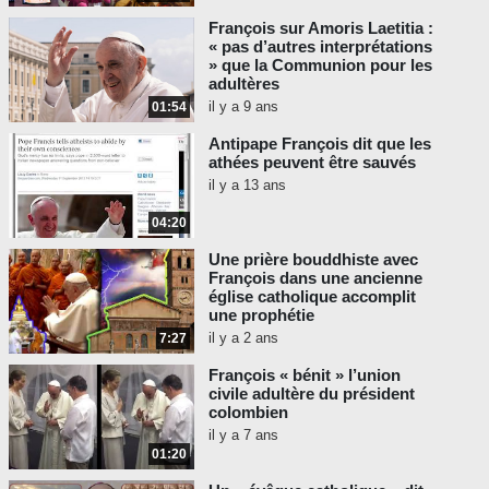
François sur Amoris Laetitia :
« pas d’autres interprétations
» que la Communion pour les
adultères
il y a 9 ans
01:54
Antipape François dit que les
athées peuvent être sauvés
il y a 13 ans
04:20
Une prière bouddhiste avec
François dans une ancienne
église catholique accomplit
une prophétie
il y a 2 ans
7:27
François « bénit » l’union
civile adultère du président
colombien
il y a 7 ans
01:20