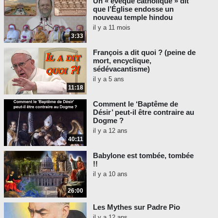
Un « évêque catholique » dit
que l’Église endosse un
nouveau temple hindou
il y a 11 mois
3:33
François a dit quoi ? (peine de
mort, encyclique,
sédévacantisme)
il y a 5 ans
11:18
Comment le ‘Baptême de
Désir’ peut-il être contraire au
Dogme ?
il y a 12 ans
40:11
Babylone est tombée, tombée
!!
il y a 10 ans
26:00
Les Mythes sur Padre Pio
il y a 12 ans