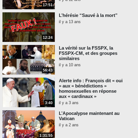
17:51
L’hérésie “Sauvé à la mort”
il y a 13 ans
12:24
La vérité sur la FSSPX, la
FSSPX-CM, et des groupes
similaires
il y a 10 ans
56:43
Alerte info : François dit « oui
» aux « bénédictions »
homosexuelles en réponse
aux « cardinaux »
il y a 3 ans
3:40
L’Apocalypse maintenant au
Vatican
il y a 2 ans
1:31:55