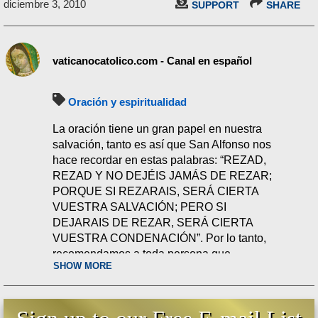
diciembre 3, 2010
SUPPORT
SHARE
vaticanocatolico.com - Canal en español
Oración y espiritualidad
La oración tiene un gran papel en nuestra
salvación, tanto es así que San Alfonso nos
hace recordar en estas palabras: “REZAD,
REZAD Y NO DEJÉIS JAMÁS DE REZAR;
PORQUE SI REZARAIS, SERÁ CIERTA
VUESTRA SALVACIÓN; PERO SI
DEJARAIS DE REZAR, SERÁ CIERTA
VUESTRA CONDENACIÓN”. Por lo tanto,
recomendamos a toda persona que
SHOW MORE
sinceramente desea salvar su alma y
perseverar en la verdadera fe católica en
esta crisis tan terrible que ahora vivimos,
que rece diario el Santo Rosario de 15