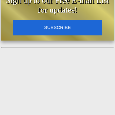
Sign up to our Free E-mail List
misterios, porque de esa manera no solo
for updates!
salvaran su alma sino que salvaran otros en
necesidad de oraciones. La conversión y
salvación de los pecadores, herejes,
SUBSCRIBE
cismáticos, y los no católicos depende
mucho de la oración y sacrificios hechas por
los fieles católicos. Dado que esta obra de
audio es un poco largo (más de 3 horas),
publicaremos las demás partes en su debido
tiempo. Para oír y/o descargar otros audios
en mp3, visite
https://www.vaticanocatolico.com/iglesiacato
lica/audios-catolicos-mp3-gratis/