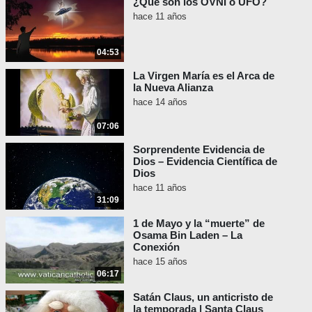
¿Qué son los OVNI o UFO?
hace 11 años
04:53
La Virgen María es el Arca de
la Nueva Alianza
hace 14 años
07:06
Sorprendente Evidencia de
Dios – Evidencia Científica de
Dios
hace 11 años
31:09
1 de Mayo y la “muerte” de
Osama Bin Laden – La
Conexión
hace 15 años
06:17
Satán Claus, un anticristo de
la temporada | Santa Claus