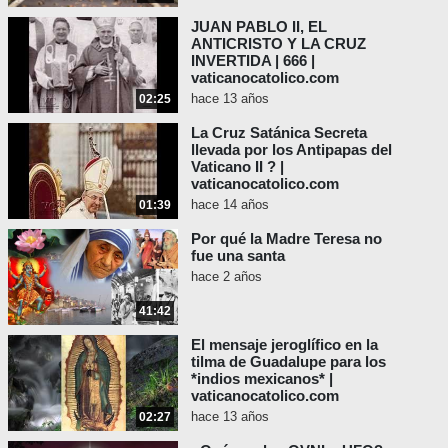
JUAN PABLO II, EL
ANTICRISTO Y LA CRUZ
INVERTIDA | 666 |
vaticanocatolico.com
hace 13 años
02:25
La Cruz Satánica Secreta
llevada por los Antipapas del
Vaticano II ? |
vaticanocatolico.com
hace 14 años
01:39
Por qué la Madre Teresa no
fue una santa
hace 2 años
41:42
El mensaje jeroglífico en la
tilma de Guadalupe para los
*indios mexicanos* |
vaticanocatolico.com
hace 13 años
02:27