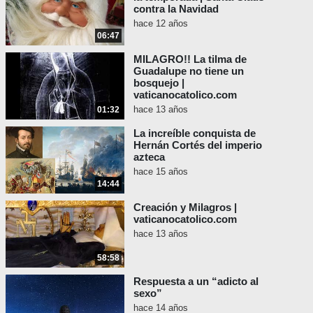
contra la Navidad
hace 12 años
06:47
MILAGRO!! La tilma de
Guadalupe no tiene un
bosquejo |
vaticanocatolico.com
hace 13 años
01:32
La increíble conquista de
Hernán Cortés del imperio
azteca
hace 15 años
14:44
Creación y Milagros |
vaticanocatolico.com
hace 13 años
58:58
Respuesta a un “adicto al
sexo”
hace 14 años