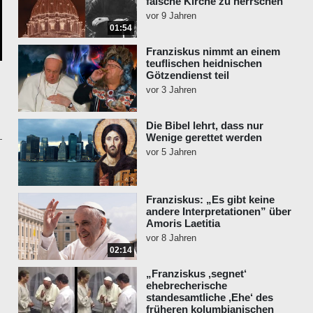
falsche Kirche zu herrschen”
vor 9 Jahren
01:54
Franziskus nimmt an einem
teuflischen heidnischen
Götzendienst teil
vor 3 Jahren
Die Bibel lehrt, dass nur
Wenige gerettet werden
vor 5 Jahren
Franziskus: „Es gibt keine
andere Interpretationen” über
Amoris Laetitia
vor 8 Jahren
02:14
„Franziskus ‚segnet‘
ehebrecherische
standesamtliche ‚Ehe‘ des
früheren kolumbianischen