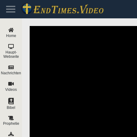
Home
Haupt-
Webseite
Nachrichten
Videos
Bibel
Prophetie