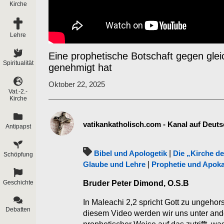
Kirche
Lehre
Eine prophetische Botschaft gegen glei
Spiritualität
genehmigt hat
Oktober 22, 2025
Vat.-2.-
Kirche
vatikankatholisch.com - Kanal auf Deut
Antipapst
Bibel und Apologetik
|
Die „Kirche de
Schöpfung
Glaube und Lehre
|
Prophetie und Apok
Geschichte
Bruder Peter Dimond, O.S.B
In Maleachi 2,2 spricht Gott zu ungehor
Debatten
diesem Video werden wir uns unter ande