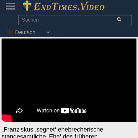
„Franziskus ‚segnet‘ ehebrecherische
standesamtliche ‚Ehe‘ des früheren