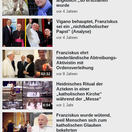
angeblich „so erschaffen“
und ein Antipapst.
wurde
vor 4 Jahren
Der traditionelle katholische Glaube ist
absolut heilsnotwendig, jedoch hat das
Vigano behauptet, Franziskus
sei ein „nichtkatholischer
moderne Rom den Glauben verloren, wie es
Papst“ (Analyse)
prophezeit war.
vor 4 Jahren
Franziskus ehrt
niederländische Abtreibungs-
Aktivistin mit
Ordensverleihung
vor 8 Jahren
02:32
Heidnisches Ritual der
Azteken in einer
„katholischen Kirche“
während der „Messe“
vor 1 Jahr
6:04
Franziskus wurde wütend,
weil Menschen sich zum
katholischen Glauben
bekehrten