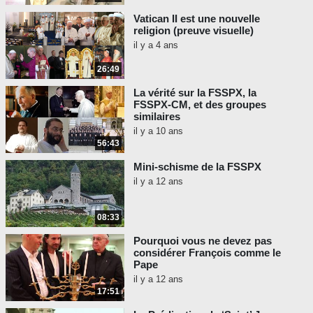
Vatican II est une nouvelle
religion (preuve visuelle)
il y a 4 ans
26:49
La vérité sur la FSSPX, la
FSSPX-CM, et des groupes
similaires
il y a 10 ans
56:43
Mini-schisme de la FSSPX
il y a 12 ans
08:33
Pourquoi vous ne devez pas
considérer François comme le
Pape
il y a 12 ans
17:51