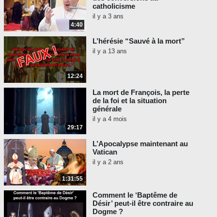
catholicisme
il y a 3 ans
4:40
L’hérésie “Sauvé à la mort”
il y a 13 ans
12:24
La mort de François, la perte
de la foi et la situation
générale
il y a 4 mois
29:17
L’Apocalypse maintenant au
Vatican
il y a 2 ans
1:31:55
Comment le ‘Baptême de
Désir’ peut-il être contraire au
Dogme ?