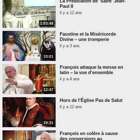
La Prédication de ‘Saint’ Jean-
Paul II
il y a 12 ans
1:03:48
Faustine et la Miséricorde
Divine – une tromperie
il y a 3 ans
33:01
François attaque la messe en
latin – la vue d’ensemble
il y a 4 ans
12:47
Hors de l’Église Pas de Salut
il y a 12 ans
29:31
François en colère à cause
des conversions au