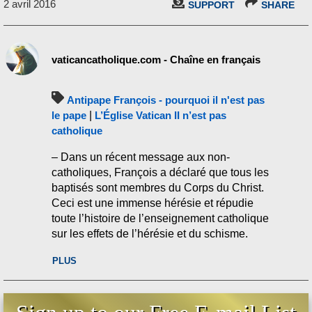
2 avril 2016
SUPPORT
SHARE
vaticancatholique.com - Chaîne en français
Antipape François - pourquoi il n'est pas
le pape
|
L’Église Vatican II n’est pas
catholique
– Dans un récent message aux non-
catholiques, François a déclaré que tous les
baptisés sont membres du Corps du Christ.
Ceci est une immense hérésie et répudie
toute l’histoire de l’enseignement catholique
sur les effets de l’hérésie et du schisme.
Lisez le script et téléchargez le mp3 :
PLUS
http://www.vaticancatholique.com/eglise-
divisee-de-francois/