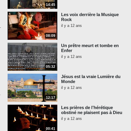
14:45
Les voix derrière la Musique
Rock
il y a 12 ans
08:09
Un prêtre meurt et tombe en
Enfer
il y a 12 ans
05:32
Jésus est la vraie Lumière du
Monde
il y a 12 ans
12:17
Les prières de l’hérétique
obstiné ne plaisent pas à Dieu
il y a 12 ans
00:41