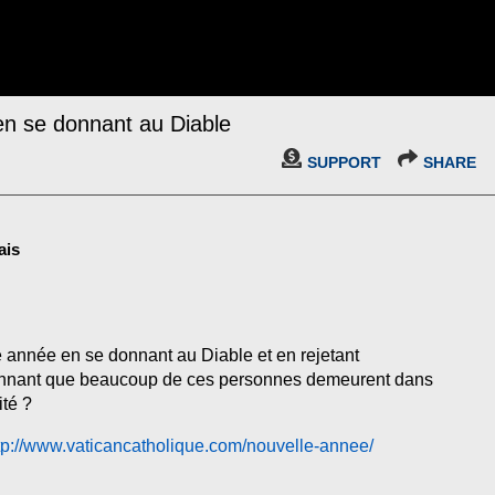
en se donnant au Diable
SUPPORT
SHARE
ais
e année en se donnant au Diable et en rejetant
étonnant que beaucoup de ces personnes demeurent dans
ité ?
tp://www.vaticancatholique.com/nouvelle-annee/