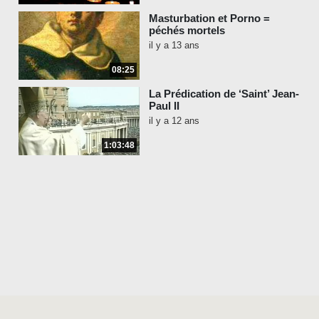
Masturbation et Porno =
péchés mortels
il y a 13 ans
08:25
La Prédication de ‘Saint’ Jean-
Paul II
il y a 12 ans
1:03:48