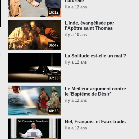
naturelle
il y a 12 ans
16:12
L’Inde, évangélisée par
l’Apôtre saint Thomas
il y a 10 ans
06:47
La Solitude est-elle un mal ?
il y a 12 ans
07:33
Le Meilleur argument contre
le ‘Baptême de Désir’
il y a 12 ans
40:33
Bel, François, et Faux-tradis
il y a 12 ans