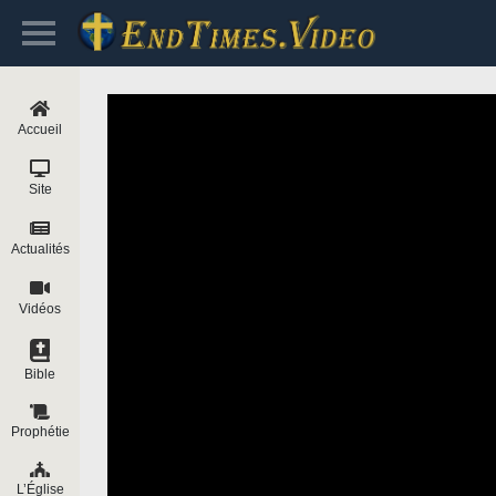
Accueil
Site
Actualités
Vidéos
Bible
Prophétie
L’Église