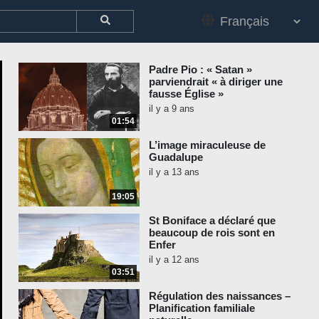
Padre Pio : « Satan »
parviendrait « à diriger une
fausse Église »
il y a 9 ans
01:54
L’image miraculeuse de
Guadalupe
il y a 13 ans
19:05
St Boniface a déclaré que
beaucoup de rois sont en
Enfer
il y a 12 ans
03:51
Régulation des naissances –
Planification familiale