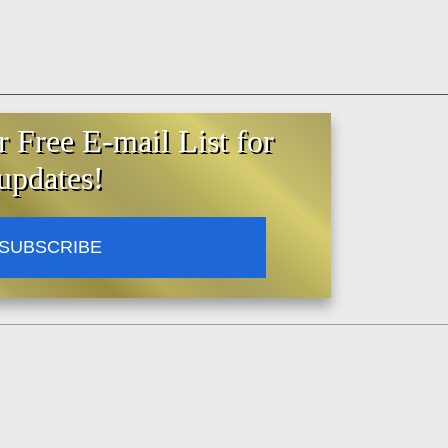
r Free E-mail List for
updates!
SUBSCRIBE