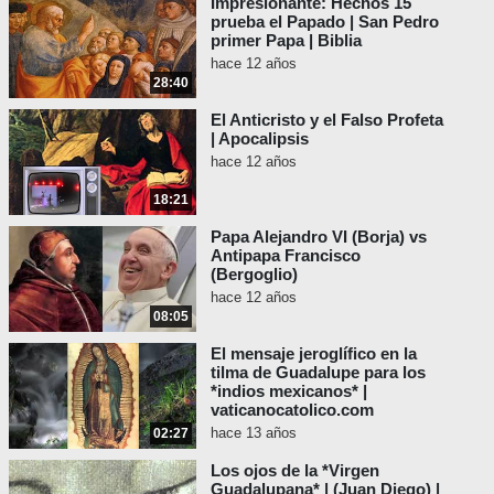
Impresionante: Hechos 15
prueba el Papado | San Pedro
primer Papa | Biblia
hace 12 años
28:40
El Anticristo y el Falso Profeta
| Apocalipsis
hace 12 años
18:21
Papa Alejandro VI (Borja) vs
Antipapa Francisco
(Bergoglio)
hace 12 años
08:05
El mensaje jeroglífico en la
tilma de Guadalupe para los
*indios mexicanos* |
vaticanocatolico.com
hace 13 años
02:27
Los ojos de la *Virgen
Guadalupana* | (Juan Diego) |