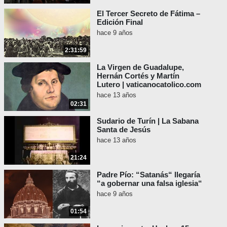
El Tercer Secreto de Fátima –
Edición Final
hace 9 años
2:31:59
La Virgen de Guadalupe,
Hernán Cortés y Martín
Lutero | vaticanocatolico.com
hace 13 años
02:31
Sudario de Turín | La Sabana
Santa de Jesús
hace 13 años
21:24
Padre Pío: “Satanás“ llegaría
“a gobernar una falsa iglesia“
hace 9 años
01:54