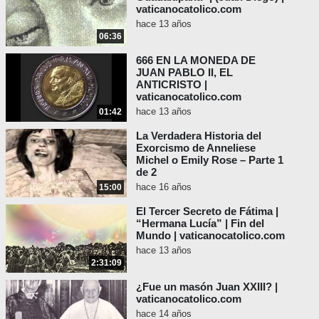
vaticanocatolico.com
hace 13 años
06:36
666 EN LA MONEDA DE
JUAN PABLO II, EL
ANTICRISTO |
vaticanocatolico.com
hace 13 años
01:42
La Verdadera Historia del
Exorcismo de Anneliese
Michel o Emily Rose – Parte 1
de 2
hace 16 años
15:00
El Tercer Secreto de Fátima |
“Hermana Lucía” | Fin del
Mundo | vaticanocatolico.com
hace 13 años
2:31:09
¿Fue un masón Juan XXIII? |
vaticanocatolico.com
hace 14 años