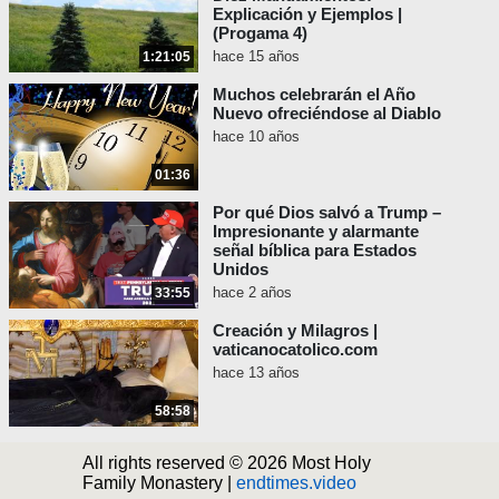
Explicación y Ejemplos |
(Progama 4)
hace 15 años
1:21:05
Muchos celebrarán el Año
Nuevo ofreciéndose al Diablo
hace 10 años
01:36
Por qué Dios salvó a Trump –
Impresionante y alarmante
señal bíblica para Estados
Unidos
hace 2 años
33:55
Creación y Milagros |
vaticanocatolico.com
hace 13 años
58:58
All rights reserved © 2026 Most Holy
Family Monastery |
endtimes.video