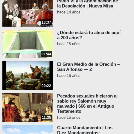
Pablo VI y la Abominación de
la Desolación | Nueva Misa
hace 14 años
13:37
¿Dónde estará tu alma de aquí
a 200 años?
hace 15 años
01:44
El Gran Medio de la Oración –
San Alfonso — 2
hace 16 años
09:22
Pecados sexuales hicieron al
sabio rey Salomón muy
malvado | 666 en el Antiguo
Testamento
hace 15 años
11:35
Cuarto Mandamiento | Los
Diez Mandamientos: