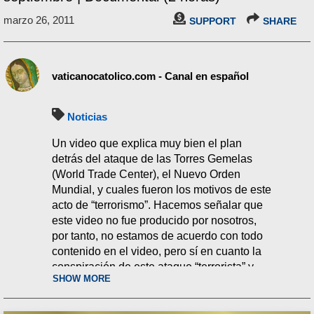
marzo 26, 2011
SUPPORT
SHARE
vaticanocatolico.com - Canal en español
Noticias
Un video que explica muy bien el plan
detrás del ataque de las Torres Gemelas
(World Trade Center), el Nuevo Orden
Mundial, y cuales fueron los motivos de este
acto de “terrorismo”. Hacemos señalar que
este video no fue producido por nosotros,
por tanto, no estamos de acuerdo con todo
contenido en el video, pero sí en cuanto la
conspiración de este ataque “terrorista” y
SHOW MORE
quienes son los que dominan el mundo.
Todo los derechos pertenecen a su debido
autor(es).