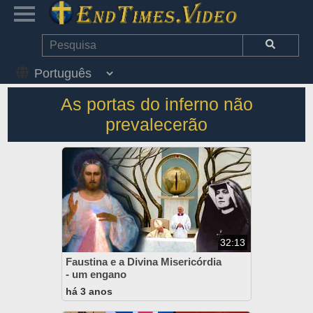
As portas do inferno não
prevalecerão
32:13
Faustina e a Divina Misericórdia
- um engano
há 3 anos