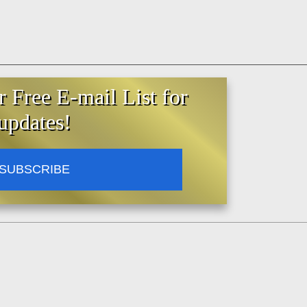
r Free E-mail List for
updates!
SUBSCRIBE