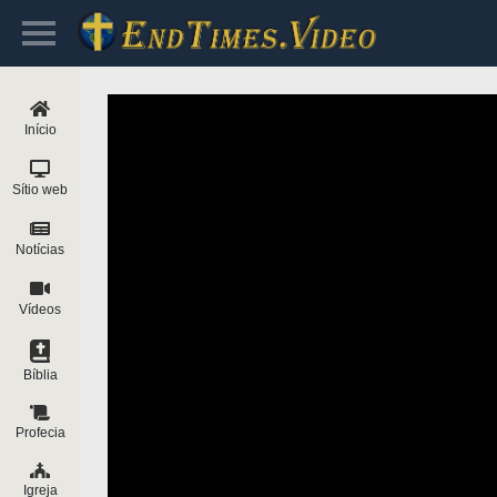
Início
Sítio web
Notícias
Vídeos
Bíblia
Profecia
Igreja