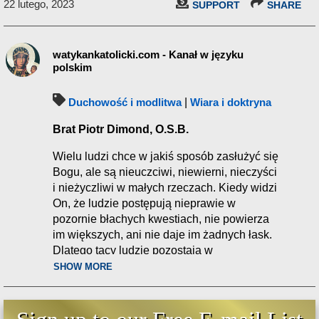
22 lutego, 2023
SUPPORT
SHARE
watykankatolicki.com - Kanał w języku
polskim
Duchowość i modlitwa
|
Wiara i doktryna
Brat Piotr Dimond, O.S.B.
Wielu ludzi chce w jakiś sposób zasłużyć się
Bogu, ale są nieuczciwi, niewierni, nieczyści
i nieżyczliwi w małych rzeczach. Kiedy widzi
On, że ludzie postępują nieprawie w
pozornie błachych kwestiach, nie powierza
im większych, ani nie daje im żadnych łask.
Dlatego tacy ludzie pozostają w
ciemnościach.
SHOW MORE
Ewangelia wg św. Mateusza
25:23
- „Rzekł mu pan jego: